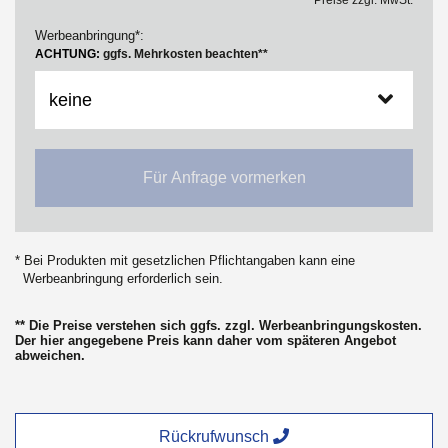
Preise zzgl. MwSt.
Werbeanbringung*:
ACHTUNG:
ggfs. Mehrkosten beachten**
Für Anfrage vormerken
* Bei Produkten mit gesetzlichen Pflichtangaben kann eine
Werbeanbringung erforderlich sein.
** Die Preise verstehen sich ggfs. zzgl. Werbeanbringungskosten.
Der hier angegebene Preis kann daher vom späteren Angebot
abweichen.
Rückrufwunsch