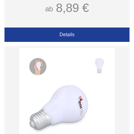
8,89 €
ab
Details