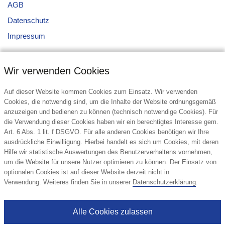
AGB
Datenschutz
Impressum
Wir verwenden Cookies
Auf dieser Website kommen Cookies zum Einsatz. Wir verwenden
Cookies, die notwendig sind, um die Inhalte der Website ordnungsgemäß
anzuzeigen und bedienen zu können (technisch notwendige Cookies). Für
Kontakt
die Verwendung dieser Cookies haben wir ein berechtigtes Interesse gem.
Art. 6 Abs. 1 lit. f DSGVO. Für alle anderen Cookies benötigen wir Ihre
top display International GmbH
ausdrückliche Einwilligung. Hierbei handelt es sich um Cookies, mit deren
Winterhuder Weg 82
Hilfe wir statistische Auswertungen des Benutzerverhaltens vornehmen,
22085 Hamburg
um die Website für unsere Nutzer optimieren zu können. Der Einsatz von
Deutschland
optionalen Cookies ist auf dieser Website derzeit nicht in
Verwendung. Weiteres finden Sie in unserer
Datenschutzerklärung
.
Tel.: +49 (40) 611609-0
E-Mail:
info@top-display.de
Alle Cookies zulassen