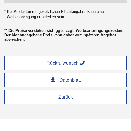
* Bei Produkten mit gesetzlichen Pflichtangaben kann eine
Werbeanbringung erforderlich sein.
** Die Preise verstehen sich ggfs. zzgl. Werbeanbringungskosten.
Der hier angegebene Preis kann daher vom späteren Angebot
abweichen.
Rückrufwunsch
Datenblatt
Zurück