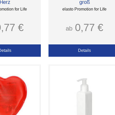
Herz
groß
omotion for Life
elasto Promotion for Life
0,77 €
0,77 €
ab
Details
Details