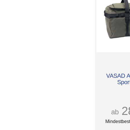
Römer Präsente
XXL
Römer Wellness
one size
Sagaform
Seasons
Unbranded
Vossen
WELLmark
elasto Promotion for
Life
share
sop
VASAD Ac
Spor
2
ab
Mindestbest