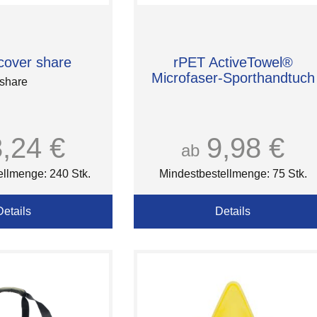
over share
rPET ActiveTowel®
Microfaser-Sporthandtuch
share
3,24 €
9,98 €
ab
ellmenge: 240 Stk.
Mindestbestellmenge: 75 Stk.
Details
Details