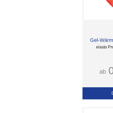
Gel-Wärme
elasto Pr
ab