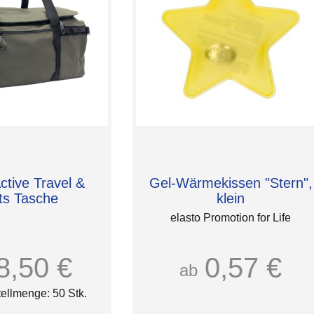
tive Travel &
Gel-Wärmekissen "Stern",
ts Tasche
klein
elasto Promotion for Life
8,50 €
0,57 €
ab
ellmenge: 50 Stk.