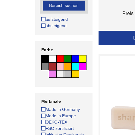
Bereich suchen
Preis
aufsteigend
absteigend
Farbe
Merkmale
Made in Germany
Made in Europe
OEKO-TEX
FSC-zertifiziert
Inklusive Druckpreis