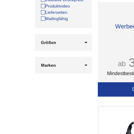
Produktvideo
Lieferzeiten
Mailingfähig
Werbec
Größen
100 x 50 cm
130 x 30 cm
ab
140 x 70 cm
Marken
175 x 65 cm
Faber-Castell
Mindestbest
180 x 100 cm
Graid™
40 x 80 cm
HEPLA
50 x 100 cm
ID Identity
50 x 30 cm
InSideOut
55 x 30 cm
Kosta Linnewäfveri
60 x 120 cm
L-merch
L
Lord Nelson
M
MyKit
S
RICHARTZ®
XL