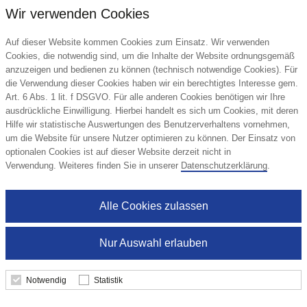
Wir verwenden Cookies
Auf dieser Website kommen Cookies zum Einsatz. Wir verwenden
Cookies, die notwendig sind, um die Inhalte der Website ordnungsgemäß
anzuzeigen und bedienen zu können (technisch notwendige Cookies). Für
die Verwendung dieser Cookies haben wir ein berechtigtes Interesse gem.
Art. 6 Abs. 1 lit. f DSGVO. Für alle anderen Cookies benötigen wir Ihre
ausdrückliche Einwilligung. Hierbei handelt es sich um Cookies, mit deren
Hilfe wir statistische Auswertungen des Benutzerverhaltens vornehmen,
um die Website für unsere Nutzer optimieren zu können. Der Einsatz von
optionalen Cookies ist auf dieser Website derzeit nicht in
Tageskalender Basic Mo.–Fr. je 1 Seite 320
Verwendung. Weiteres finden Sie in unserer
Datenschutzerklärung
.
Seiten Papier-Hardcover, Einband-
Oberfläche glänzend
Alle Cookies zulassen
3,95 €
Nur Auswahl erlauben
ab
Mindestbestellmenge: 50 Stk.
Notwendig
Statistik
Details