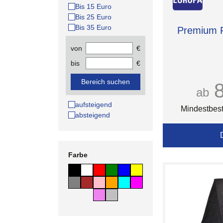
Bis 15 Euro
Bis 25 Euro
Bis 35 Euro
Premium F
von
€
bis
€
Bereich suchen
ab
aufsteigend
Mindestbest
absteigend
Farbe