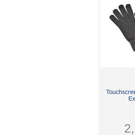
Touchscre
Ex
2