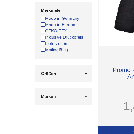
Merkmale
Made in Germany
Made in Europe
OEKO-TEX
Inklusive Druckpreis
Lieferzeiten
Mailingfähig
Promo F
Größen
An
150 x 25 cm
150 x 30 cm
170 x 20 cm
Marken
180 x 30 cm
1
EUROSTYLE
22 x 16 cm
ID Identity
35-38
L-merch
39-42
Promodoro
40/44
Vossen
43-46