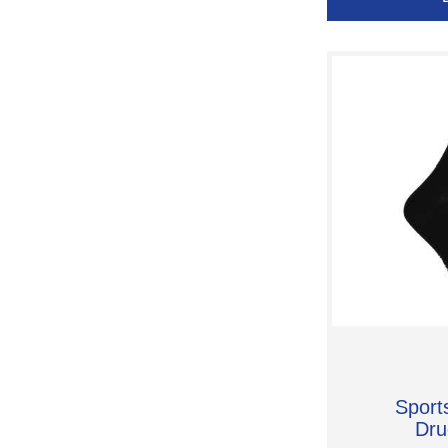
bri
44/47
L
L (37/41)
L (43/46)
M
M (39/42)
S
S (35/38)
XL
XXL
XXL (42/46)
one size
Sport
Dru