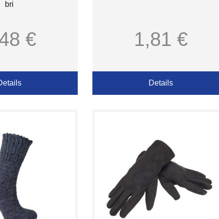
bri
,48 €
1,81 €
Details
Details