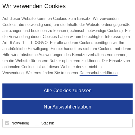
Wir verwenden Cookies
Auf dieser Website kommen Cookies zum Einsatz. Wir verwenden
Cookies, die notwendig sind, um die Inhalte der Website ordnungsgemäß
anzuzeigen und bedienen zu können (technisch notwendige Cookies). Für
die Verwendung dieser Cookies haben wir ein berechtigtes Interesse gem.
Art. 6 Abs. 1 lit. f DSGVO. Für alle anderen Cookies benötigen wir Ihre
ausdrückliche Einwilligung. Hierbei handelt es sich um Cookies, mit deren
Hilfe wir statistische Auswertungen des Benutzerverhaltens vornehmen,
um die Website für unsere Nutzer optimieren zu können. Der Einsatz von
optionalen Cookies ist auf dieser Website derzeit nicht in
VASAD Kühle Einsatztasche
Verwendung. Weiteres finden Sie in unserer
Datenschutzerklärung
.
Vasad
Alle Cookies zulassen
10,35 €
Nur Auswahl erlauben
ab
Mindestbestellmenge: 50 Stk.
Notwendig
Statistik
Details