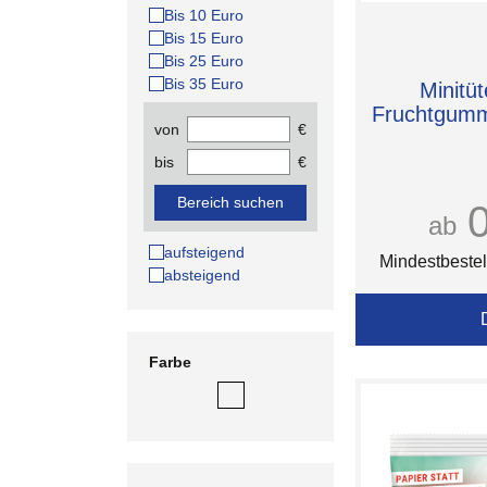
Bis 10 Euro
Bis 15 Euro
Bis 25 Euro
Bis 35 Euro
Minitüt
Fruchtgumm
von
€
bis
€
Bereich suchen
ab
aufsteigend
Mindestbestel
absteigend
Farbe