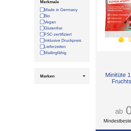
Merkmale
Made in Germany
Bio
Vegan
Glutenfrei
FSC-zertifiziert
Inklusive Druckpreis
Lieferzeiten
Mailingfähig
Minitüte 1
Marken
Frucht
Bären Company
HARIBO
Haribo
Katjes
PEZ
ab
Red Band
Sweetware
Mindestbeste
Tee-Bären®