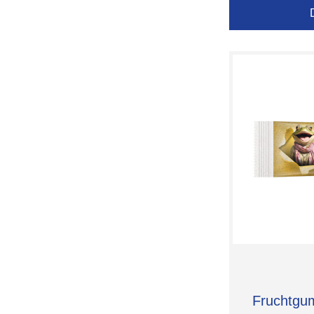
Trolli
Ökovital
Fruchtgu