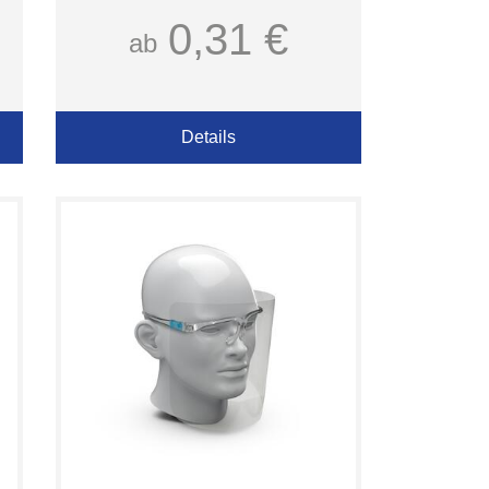
0,31 €
ab
Details