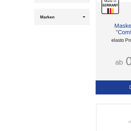
Marken
BIC
Maske
HEPLA
"Comf
Römer Präsente
elasto Pr
Römer Wellness
Unbranded
elasto Promotion for
Life
ab