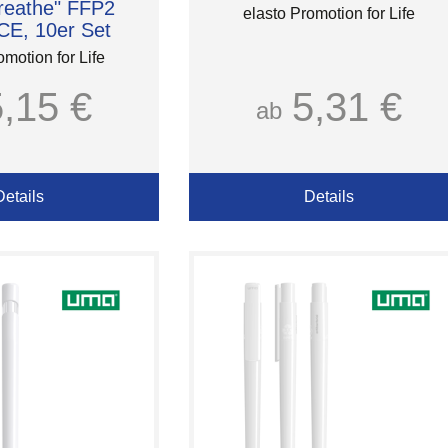
reathe" FFP2
elasto Promotion for Life
CE, 10er Set
omotion for Life
5,15 €
5,31 €
ab
Details
Details