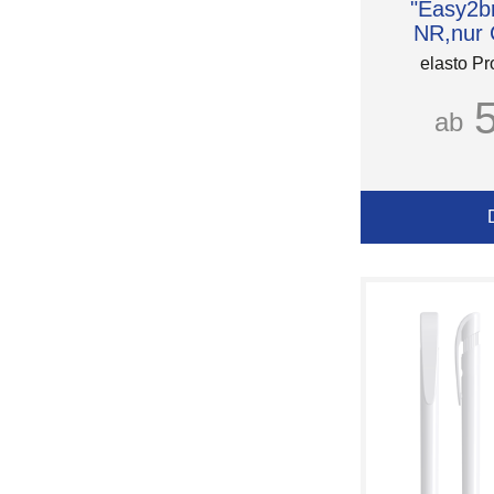
"Easy2b
NR,nur 
elasto Pr
ab