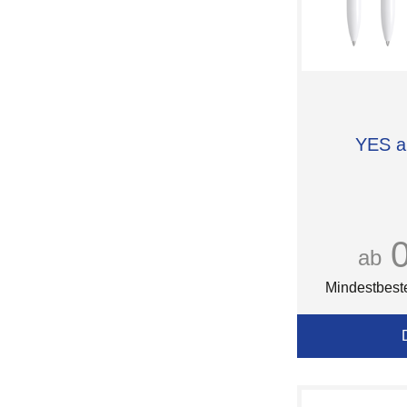
YES an
ab
Mindestbest