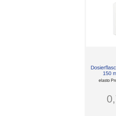
Dosierflas
150 m
elasto Pr
0