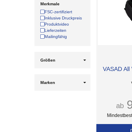
Merkmale
FSC-zertifiziert
Inklusive Druckpreis
Produktvideo
Lieferzeiten
Mailingfähig
Größen
10 Watt
VASAD All
15 Watt
4.000 mAh
Marken
4.400 mAh
Aqiila
5 Watt
Case Logic
5.200 mAh
Coollux
ab
6.000 mAh
EUROSTYLE
Fresh 'n Rebel
Mindestbest
GP
Herschel