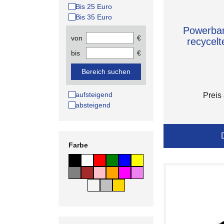
Bis 25 Euro
Bis 35 Euro
Powerba
von
€
recycel
bis
€
Bereich suchen
aufsteigend
Preis
absteigend
Farbe