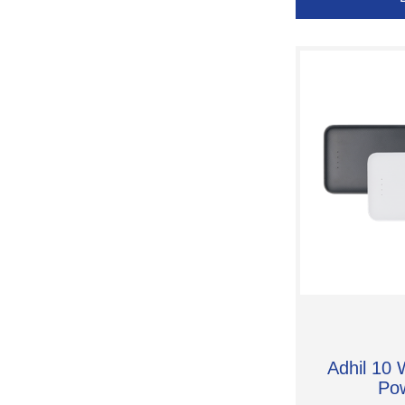
Moleskine
Sitecom
Tekiō®
Thule
Unbranded
Vasad
Xoopar
Xtorm
matho®
Adhil 10
Po