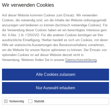
Wir verwenden Cookies
Auf dieser Website kommen Cookies zum Einsatz. Wir verwenden
Cookies, die notwendig sind, um die Inhalte der Website ordnungsgemäß
anzuzeigen und bedienen zu können (technisch notwendige Cookies). Für
die Verwendung dieser Cookies haben wir ein berechtigtes Interesse gem.
Art. 6 Abs. 1 lit. f DSGVO. Für alle anderen Cookies benötigen wir Ihre
ausdrückliche Einwilligung. Hierbei handelt es sich um Cookies, mit deren
Hilfe wir statistische Auswertungen des Benutzerverhaltens vornehmen,
um die Website für unsere Nutzer optimieren zu können. Der Einsatz von
optionalen Cookies ist auf dieser Website derzeit nicht in
Parkscheibe "Euro" mit Chips
Verwendung. Weiteres finden Sie in unserer
Datenschutzerklärung
.
elasto Promotion for Life
Alle Cookies zulassen
1,63 €
Nur Auswahl erlauben
ab
Notwendig
Statistik
Details