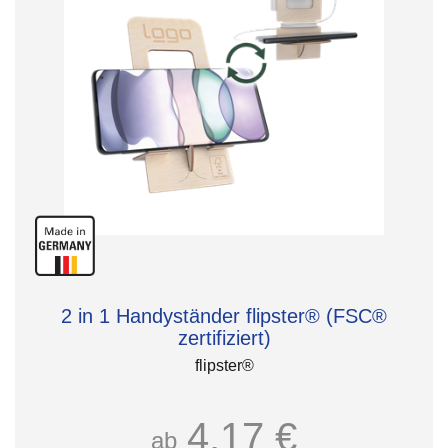
2 in 1 Handyständer flipster® (FSC®
zertifiziert)
flipster®
4,17 €
ab