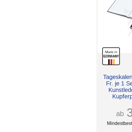
Tageskalen
Fr. je 1 S
Kunstled
Kupferp
ab
Mindestbest