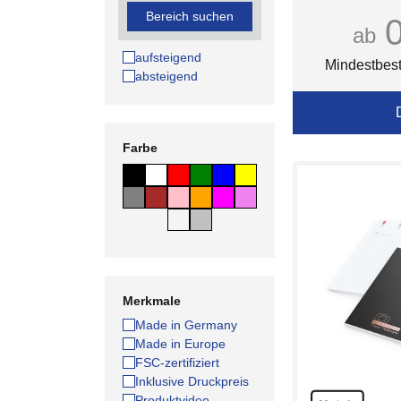
Bereich suchen
ab
aufsteigend
Mindestbest
absteigend
Farbe
Merkmale
Made in Germany
Made in Europe
FSC-zertifiziert
Inklusive Druckpreis
Produktvideo