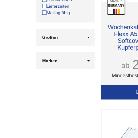
Lieferzeiten
Mailingfähig
Wochenkale
Flexx A5
Größen
Softco
1 GB
Kupferp
16 GB
2 GB
Marken
ab
32 GB
ARISTO
4 GB
EUROSTYLE
Mindestbest
64 GB
Faber-Castell
8 GB
HEPLA
Meterex
ROMINOX®
Unbranded
elasto Promotion for
Life