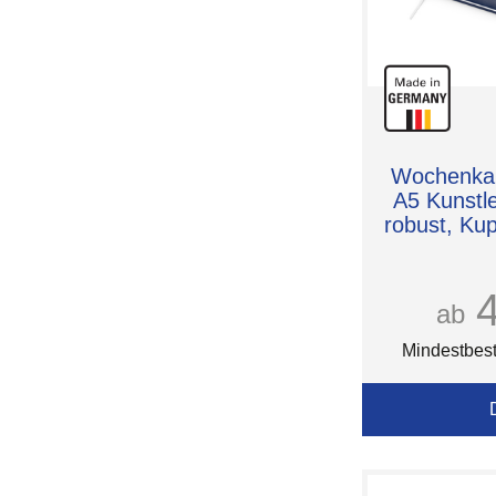
Wochenkal
A5 Kunstl
robust, Kup
ab
Mindestbest