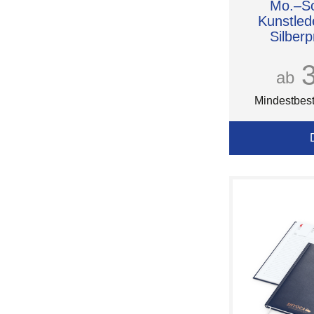
Mo.–So
Kunstled
Silberp
ab
Mindestbest