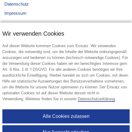
Datenschutz
Impressum
Wir verwenden Cookies
Auf dieser Website kommen Cookies zum Einsatz. Wir verwenden
Cookies, die notwendig sind, um die Inhalte der Website ordnungsgemäß
anzuzeigen und bedienen zu können (technisch notwendige Cookies). Für
Kontakt
die Verwendung dieser Cookies haben wir ein berechtigtes Interesse gem.
Art. 6 Abs. 1 lit. f DSGVO. Für alle anderen Cookies benötigen wir Ihre
top display International GmbH
ausdrückliche Einwilligung. Hierbei handelt es sich um Cookies, mit deren
Winterhuder Weg 82
Hilfe wir statistische Auswertungen des Benutzerverhaltens vornehmen,
22085 Hamburg
um die Website für unsere Nutzer optimieren zu können. Der Einsatz von
Deutschland
optionalen Cookies ist auf dieser Website derzeit nicht in
Verwendung. Weiteres finden Sie in unserer
Datenschutzerklärung
.
Tel.: +49 (40) 611609-0
E-Mail:
info@top-display.de
Alle Cookies zulassen