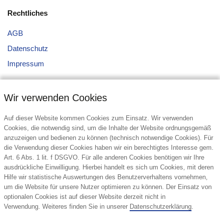
Rechtliches
AGB
Datenschutz
Impressum
Wir verwenden Cookies
Auf dieser Website kommen Cookies zum Einsatz. Wir verwenden
Cookies, die notwendig sind, um die Inhalte der Website ordnungsgemäß
anzuzeigen und bedienen zu können (technisch notwendige Cookies). Für
Kontakt
die Verwendung dieser Cookies haben wir ein berechtigtes Interesse gem.
Art. 6 Abs. 1 lit. f DSGVO. Für alle anderen Cookies benötigen wir Ihre
top display International GmbH
ausdrückliche Einwilligung. Hierbei handelt es sich um Cookies, mit deren
Winterhuder Weg 82
Hilfe wir statistische Auswertungen des Benutzerverhaltens vornehmen,
22085 Hamburg
um die Website für unsere Nutzer optimieren zu können. Der Einsatz von
Deutschland
optionalen Cookies ist auf dieser Website derzeit nicht in
Verwendung. Weiteres finden Sie in unserer
Datenschutzerklärung
.
Tel.: +49 (40) 611609-0