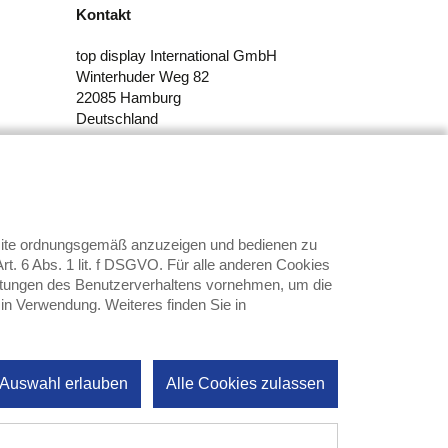
Kontakt
top display International GmbH
Winterhuder Weg 82
22085 Hamburg
Deutschland
Tel.: +49 (40) 611609-0
E-Mail:
info@top-display.de
bsite ordnungsgemäß anzuzeigen und bedienen zu
t. 6 Abs. 1 lit. f DSGVO. Für alle anderen Cookies
swertungen des Benutzerverhaltens vornehmen, um die
 in Verwendung. Weiteres finden Sie in
 Auswahl erlauben
Alle Cookies zulassen