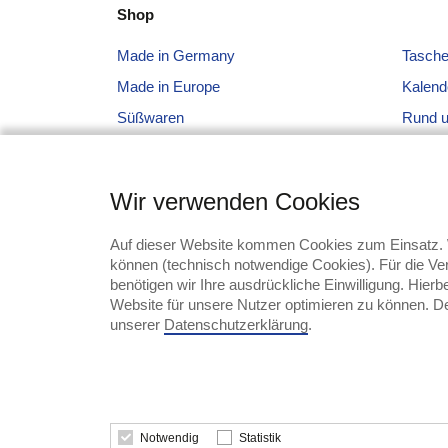
Shop
Made in Germany
Tasch
Made in Europe
Kalend
Süßwaren
Rund 
Schreibgeräte
Tassen
Kleidung + Caps
Sonsti
Wir verwenden Cookies
Technik
Branc
Werkzeuge + Messer
Auf dieser Website kommen Cookies zum Einsatz. W
können (technisch notwendige Cookies). Für die Ver
Schirme
benötigen wir Ihre ausdrückliche Einwilligung. Hier
Website für unsere Nutzer optimieren zu können. Der
unserer
Datenschutzerklärung
.
Notwendig
Statistik
© 2026 DIE6 Promotion Service GmbH