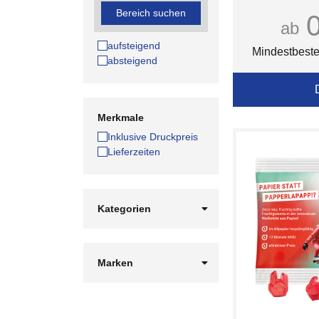
Bereich suchen
ab
aufsteigend
Mindestbeste
absteigend
Merkmale
Inklusive Druckpreis
Lieferzeiten
Kategorien
Kleidung + Caps
Made in Germany
Sonstige
Marken
Süßwaren
Bahlsen
Taschen
Trolli
Werkzeuge + Messer